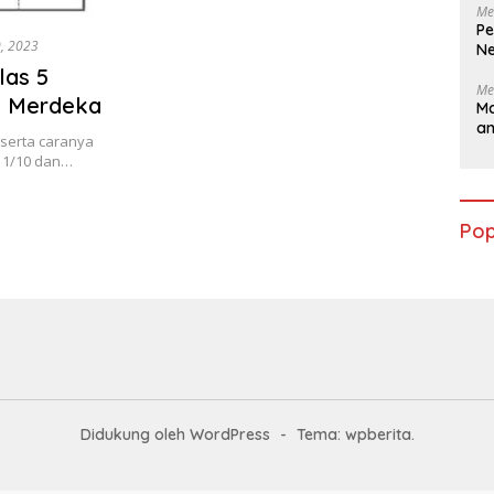
Me
Pe
, 2023
Ne
las 5
Me
m Merdeka
Ma
a
serta caranya
n 1/10 dan…
Pop
Didukung oleh WordPress
-
Tema: wpberita.