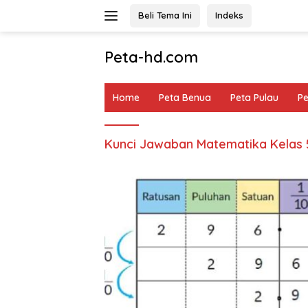
Langsung
Beli Tema Ini
Indeks
ke
konten
Peta-hd.com
Kumpulan
Gambar
Home
Peta Benua
Peta Pulau
P
Peta
HD
Kunci Jawaban Matematika Kelas 