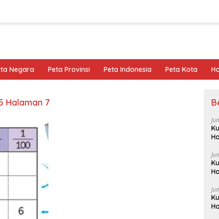
eta Negara
Peta Provinsi
Peta Indonesia
Peta Kota
Ho
5 Halaman 7
B
Ju
Ku
Ha
Ju
Ku
Ha
Ju
Ku
Ha