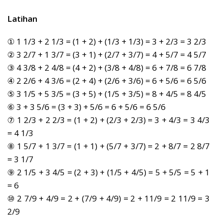
Latihan
① 1 1/3 + 2 1/3 = (1 + 2) + (1/3 + 1/3) = 3 + 2/3 = 3 2/3
② 3 2/7 + 1 3/7 = (3 + 1) + (2/7 + 3/7) = 4 + 5/7 = 4 5/7
③ 4 3/8 + 2 4/8 = (4 + 2) + (3/8 + 4/8) = 6 + 7/8 = 6 7/8
④ 2 2/6 + 4 3/6 = (2 + 4) + (2/6 + 3/6) = 6 + 5/6 = 6 5/6
⑤ 3 1/5 + 5 3/5 = (3 + 5) + (1/5 + 3/5) = 8 + 4/5 = 8 4/5
⑥ 3 + 3 5/6 = (3 + 3) + 5/6 = 6 + 5/6 = 6 5/6
⑦ 1 2/3 + 2 2/3 = (1 + 2) + (2/3 + 2/3) = 3 + 4/3 = 3 4/3
= 4 1/3
⑧ 1 5/7 + 1 3/7 = (1 + 1) + (5/7 + 3/7) = 2 + 8/7 = 2 8/7
= 3 1/7
⑨ 2 1/5 + 3 4/5 = (2 + 3) + (1/5 + 4/5) = 5 + 5/5 = 5 + 1
= 6
⑩ 2 7/9 + 4/9 = 2 + (7/9 + 4/9) = 2 + 11/9 = 2 11/9 = 3
2/9