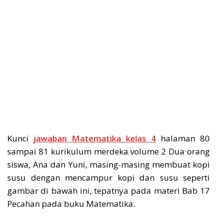
Kunci
jawaban Matematika kelas 4
halaman 80
sampai 81 kurikulum merdeka volume 2 Dua orang
siswa, Ana dan Yuni, masing-masing membuat kopi
susu dengan mencampur kopi dan susu seperti
gambar di bawah ini, tepatnya pada materi Bab 17
Pecahan pada buku Matematika.