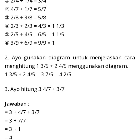
① 2/4 + 1/4 = 3/4
② 4/7 + 1/7 = 5/7
③ 2/8 + 3/8 = 5/8
④ 2/3 + 2/3 = 4/3 = 1 1/3
⑤ 2/5 + 4/5 = 6/5 = 1 1/5
⑥ 3/9 + 6/9 = 9/9 = 1
2. Ayo gunakan diagram untuk menjelaskan cara
menghitung 1 3/5 + 2 4/5 menggunakan diagram.
1 3/5 + 2 4/5 = 3 7/5 = 4 2/5
3. Ayo hitung 3 4/7 + 3/7
Jawaban
:
= 3 + 4/7 + 3/7
= 3 + 7/7
= 3 + 1
= 4