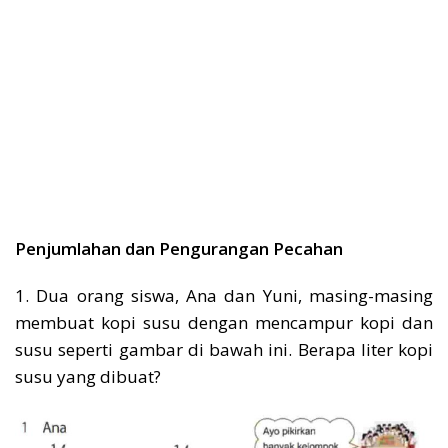
Penjumlahan dan Pengurangan Pecahan
1. Dua orang siswa, Ana dan Yuni, masing-masing
membuat kopi susu dengan mencampur kopi dan
susu seperti gambar di bawah ini. Berapa liter kopi
susu yang dibuat?