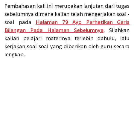
Pembahasan kali ini merupakan lanjutan dari tugas
sebelumnya dimana kalian telah mengerjakan soal -
soal pada
Halaman 79 Ayo Perhatikan Garis
Bilangan Pada Halaman Sebelumnya
. Silahkan
kalian pelajari materinya terlebih dahulu, lalu
kerjakan soal-soal yang diberikan oleh guru secara
lengkap.