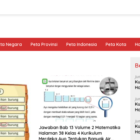
eta Negara
Peta Provinsi
Peta Indonesia
Peta Kota
Ho
B
Ju
Ku
Ha
Ju
Ku
Ha
Ju
Ku
Jawaban Bab 13 Volume 2 Matematika
Ha
Halaman 38 Kelas 4 Kurikulum
Merdeka Ayo Tentukan Banyak Air