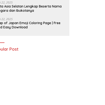
i 22, 2025
ta Asia Selatan Lengkap Beserta Nama
gara dan Ibukotanya
i 22, 2025
p of Japan Emoji Coloring Page | Free
nd Easy Download
ular Post