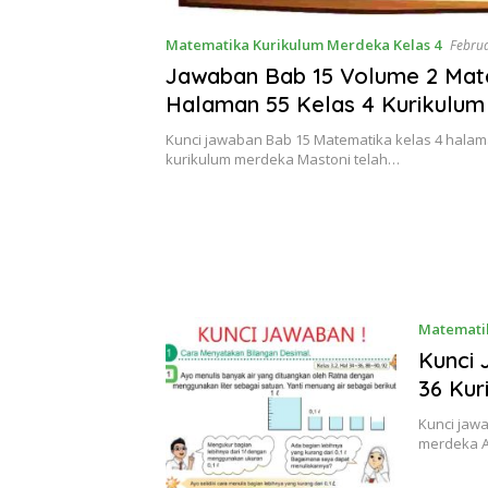
Matematika Kurikulum Merdeka Kelas 4
Februa
Jawaban Bab 15 Volume 2 Mat
Halaman 55 Kelas 4 Kurikulu
Mastoni Meminta Teman-tema
Kunci jawaban Bab 15 Matematika kelas 4 halam
Sekelasnya Untuk Melingkari
kurikulum merdeka Mastoni telah…
Matematik
Kunci
36 Kur
Kunci jaw
merdeka A