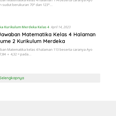
aban Matematika kelas 4 halaman 114 beserta caranya Ayo
 sudut berukuran 70° dan 123°…
a Kurikulum Merdeka Kelas 4
April 14, 2023
 Jawaban Matematika Kelas 4 Halaman
lume 2 Kurikulum Merdeka
aban Matematika kelas 4 halaman 113 beserta caranya Ayo
7,84 ＋ 4,32 = pada…
Selengkapnya