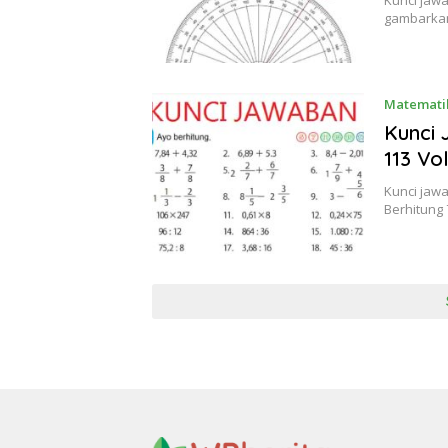
Kunci jaw
gambarkan
Matematik
Kunci
113 Vo
Kunci jaw
Berhitung 