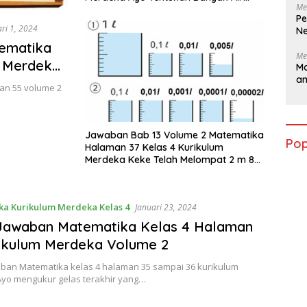
Me
yang Dituangkan Oleh Monik
Pe
ri 1, 2024
Ne
ematika
Me
m Merdeka
Ma
a
n
an 55 volume 2
Jawaban Bab 13 Volume 2 Matematika
Pop
Halaman 37 Kelas 4 Kurikulum
Merdeka Keke Telah Melompat 2 m 83
cm dalam Lompat Jauh
a Kurikulum Merdeka Kelas 4
Januari 23, 2024
 Jawaban Matematika Kelas 4 Halaman
ikulum Merdeka Volume 2
aban Matematika kelas 4 halaman 35 sampai 36 kurikulum
yo mengukur gelas terakhir yang…