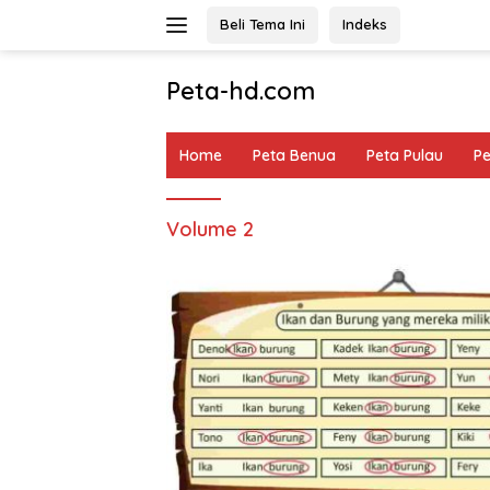
Langsung
Beli Tema Ini
Indeks
ke
konten
Peta-hd.com
Kumpulan
Gambar
Home
Peta Benua
Peta Pulau
P
Peta
HD
Volume 2