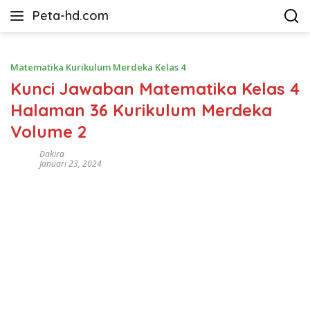
Langsung
Peta-hd.com
ke
Kumpulan
konten
Gambar
Peta
Matematika Kurikulum Merdeka Kelas 4
HD
Kunci Jawaban Matematika Kelas 4
Halaman 36 Kurikulum Merdeka
Volume 2
Dakira
Januari 23, 2024