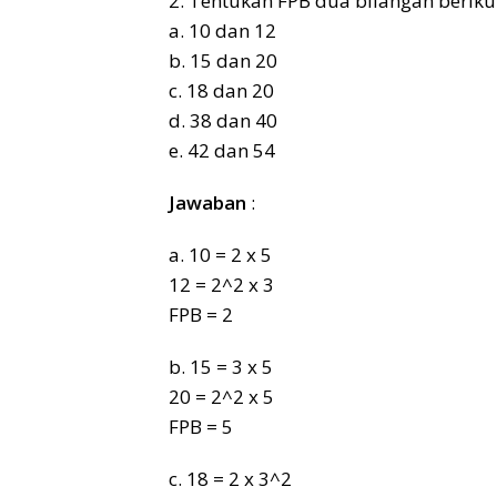
2. Tentukan FPB dua bilangan berik
a. 10 dan 12
b. 15 dan 20
c. 18 dan 20
d. 38 dan 40
e. 42 dan 54
Jawaban
:
a. 10 = 2 x 5
12 = 2^2 x 3
FPB = 2
b. 15 = 3 x 5
20 = 2^2 x 5
FPB = 5
c. 18 = 2 x 3^2