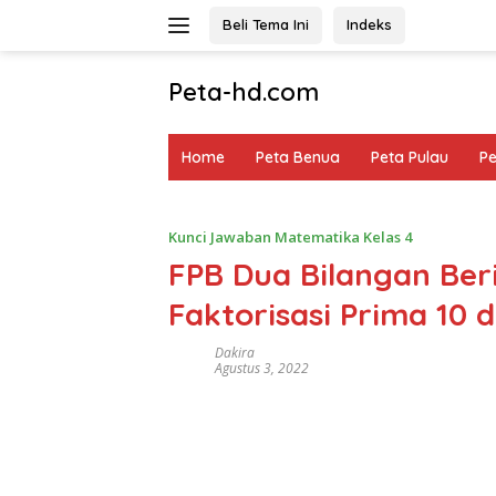
Langsung
Beli Tema Ini
Indeks
ke
konten
Peta-hd.com
Kumpulan
Gambar
Home
Peta Benua
Peta Pulau
P
Peta
HD
Kunci Jawaban Matematika Kelas 4
FPB Dua Bilangan Be
Faktorisasi Prima 10 
Dakira
Agustus 3, 2022