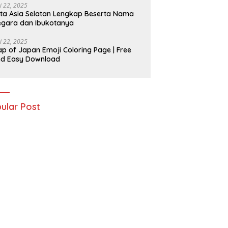
i 22, 2025
ta Asia Selatan Lengkap Beserta Nama
gara dan Ibukotanya
i 22, 2025
p of Japan Emoji Coloring Page | Free
nd Easy Download
ular Post