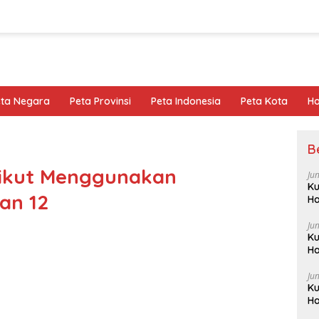
eta Negara
Peta Provinsi
Peta Indonesia
Peta Kota
Ho
B
rikut Menggunakan
Ju
Ku
dan 12
Ha
Ju
Ku
Ha
Ju
Ku
Ha