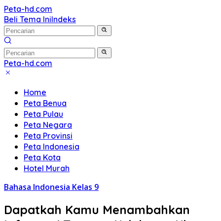
Langsung
Peta-hd.com
Kumpulan
ke
Beli Tema Ini
Indeks
Gambar
konten
Peta
HD
Peta-hd.com
Kumpulan
Gambar
Home
Peta
Peta Benua
HD
Peta Pulau
Peta Negara
Peta Provinsi
Peta Indonesia
Peta Kota
Hotel Murah
Bahasa Indonesia Kelas 9
Dapatkah Kamu Menambahkan