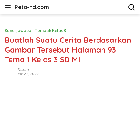
Langsung
Peta-hd.com
ke
Kumpulan
konten
Gambar
Peta
Kunci Jawaban Tematik Kelas 3
HD
Buatlah Suatu Cerita Berdasarkan
Gambar Tersebut Halaman 93
Tema 1 Kelas 3 SD MI
Dakira
Juli 27, 2022