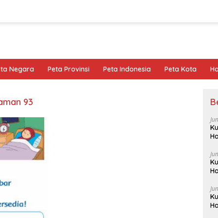
eta Negara
Peta Provinsi
Peta Indonesia
Peta Kota
Ho
laman 93
B
Ju
Ku
Ha
Ju
Ku
Ha
Ju
Ku
Ha