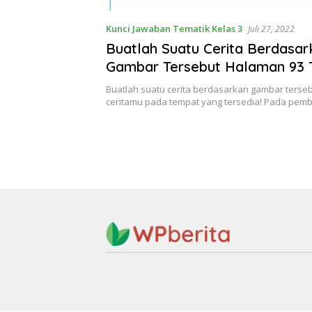
Kunci Jawaban Tematik Kelas 3
Juli 27, 2022
Buatlah Suatu Cerita Berdasar
Gambar Tersebut Halaman 93 
Kelas 3 SD MI
Buatlah suatu cerita berdasarkan gambar terseb
ceritamu pada tempat yang tersedia! Pada pe