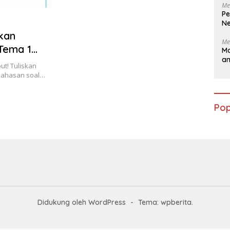
Me
Pe
Ne
kan
Me
Tema 1
Ma
a
ut! Tuliskan
mbahasan soal…
Pop
Didukung oleh WordPress
-
Tema: wpberita.