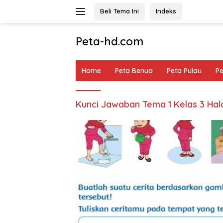
Langsung
Beli Tema Ini
Indeks
ke
konten
Peta-hd.com
Kumpulan
Gambar
Home
Peta Benua
Peta Pulau
P
Peta
HD
Kunci Jawaban Tema 1 Kelas 3 Ha