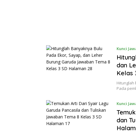
Kunci Jaw
Hitung
dan L
Kelas 
Hitunglah
Pada pemb
Kunci Jaw
Temuka
dan Tu
Halam