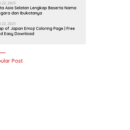
i 22, 2025
ta Asia Selatan Lengkap Beserta Nama
gara dan Ibukotanya
i 22, 2025
p of Japan Emoji Coloring Page | Free
nd Easy Download
ular Post