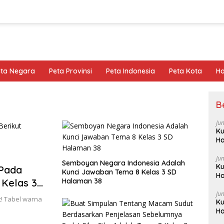
eta Negara
Peta Provinsi
Peta Indonesia
Peta Kota
Ho
B
Ju
Ku
Ha
Ju
Semboyan Negara Indonesia Adalah
Ku
 Pada
Kunci Jawaban Tema 8 Kelas 3 SD
Ha
 Kelas 3
Halaman 38
Ju
t! Tabel warna
Ku
Ha