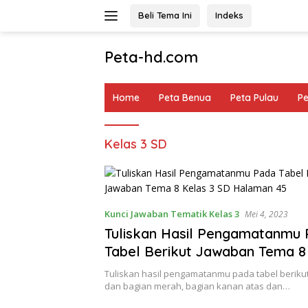
Langsung
Beli Tema Ini
Indeks
ke
konten
Peta-hd.com
Kumpulan
Gambar
Home
Peta Benua
Peta Pulau
P
Peta
HD
Kelas 3 SD
Kunci Jawaban Tematik Kelas 3
Mei 4, 2023
Tuliskan Hasil Pengamatanmu
Tabel Berikut Jawaban Tema 8
SD Halaman 45
Tuliskan hasil pengamatanmu pada tabel beriku
dan bagian merah, bagian kanan atas dan…