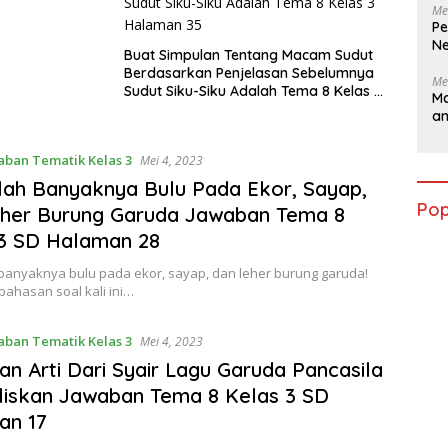
Me
Pe
Ne
Buat Simpulan Tentang Macam Sudut
Berdasarkan Penjelasan Sebelumnya
Me
Sudut Siku-Siku Adalah Tema 8 Kelas 3
Ma
Halaman 35
a
aban Tematik Kelas 3
Mei 4, 2023
lah Banyaknya Bulu Pada Ekor, Sayap,
Pop
eher Burung Garuda Jawaban Tema 8
3 SD Halaman 28
 banyaknya bulu pada ekor, sayap, dan leher burung garuda!
ahasan soal kali ini…
aban Tematik Kelas 3
Mei 4, 2023
n Arti Dari Syair Lagu Garuda Pancasila
liskan Jawaban Tema 8 Kelas 3 SD
an 17