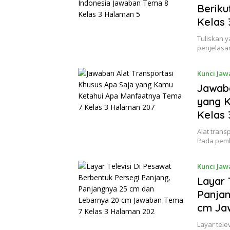
Beriku
Kelas 
Tuliskan y
penjelasan
Kunci Jaw
Jawaba
yang 
Kelas 
Alat tran
Pada pemb
Kunci Jaw
Layar 
Panjan
cm Ja
Layar tele