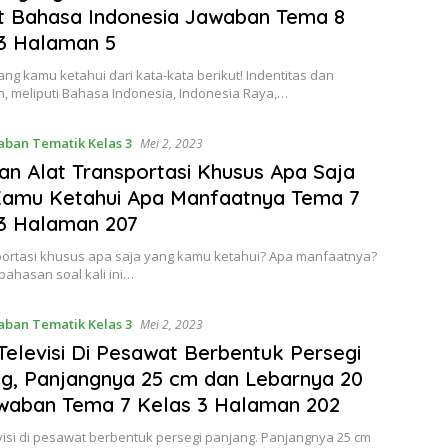
t Bahasa Indonesia Jawaban Tema 8
3 Halaman 5
ang kamu ketahui dari kata-kata berikut! Indentitas dan
, meliputi Bahasa Indonesia, Indonesia Raya,…
aban Tematik Kelas 3
Mei 2, 2023
n Alat Transportasi Khusus Apa Saja
Kamu Ketahui Apa Manfaatnya Tema 7
3 Halaman 207
sportasi khusus apa saja yang kamu ketahui? Apa manfaatnya?
ahasan soal kali ini…
aban Tematik Kelas 3
Mei 2, 2023
Televisi Di Pesawat Berbentuk Persegi
g, Panjangnya 25 cm dan Lebarnya 20
waban Tema 7 Kelas 3 Halaman 202
visi di pesawat berbentuk persegi panjang. Panjangnya 25 cm