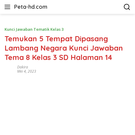
Langsung
Peta-hd.com
ke
Kumpulan
konten
Gambar
Peta
Kunci Jawaban Tematik Kelas 3
HD
Temukan 5 Tempat Dipasang
Lambang Negara Kunci Jawaban
Tema 8 Kelas 3 SD Halaman 14
Dakira
Mei 4, 2023