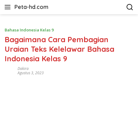
Langsung
Peta-hd.com
ke
Kumpulan
konten
Gambar
Peta
Bahasa Indonesia Kelas 9
HD
Bagaimana Cara Pembagian
Uraian Teks Kelelawar Bahasa
Indonesia Kelas 9
Dakira
Agustus 3, 2023