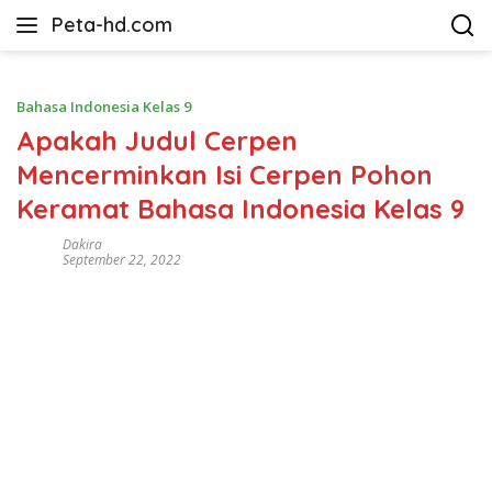
Langsung
Peta-hd.com
ke
Kumpulan
konten
Gambar
Peta
Bahasa Indonesia Kelas 9
HD
Apakah Judul Cerpen
Mencerminkan Isi Cerpen Pohon
Keramat Bahasa Indonesia Kelas 9
Dakira
September 22, 2022