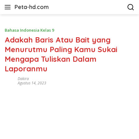
Langsung
Peta-hd.com
ke
Kumpulan
konten
Gambar
Peta
Bahasa Indonesia Kelas 9
HD
Adakah Baris Atau Bait yang
Menurutmu Paling Kamu Sukai
Mengapa Tuliskan Dalam
Laporanmu
Dakira
Agustus 14, 2023