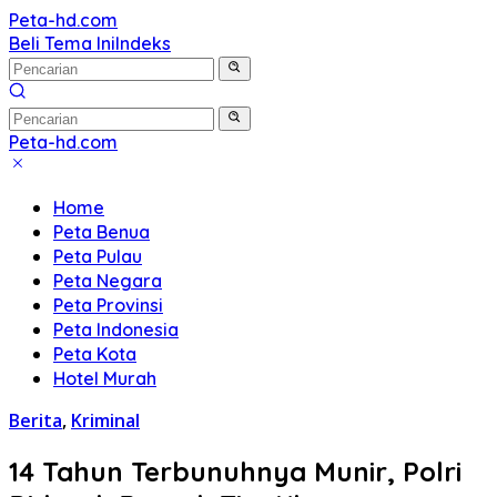
Langsung
Peta-hd.com
Kumpulan
ke
Beli Tema Ini
Indeks
Gambar
konten
Peta
HD
Peta-hd.com
Kumpulan
Gambar
Home
Peta
Peta Benua
HD
Peta Pulau
Peta Negara
Peta Provinsi
Peta Indonesia
Peta Kota
Hotel Murah
Berita
,
Kriminal
14 Tahun Terbunuhnya Munir, Polri