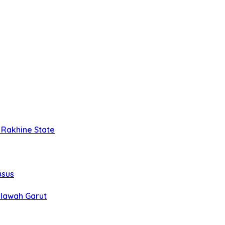
 Rakhine State
usus
alawah Garut