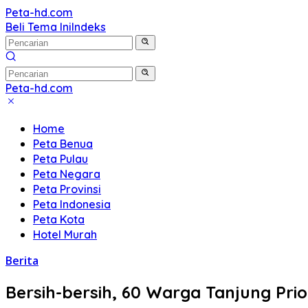
Langsung
Peta-hd.com
Kumpulan
ke
Beli Tema Ini
Indeks
Gambar
konten
Peta
HD
Peta-hd.com
Kumpulan
Gambar
Home
Peta
Peta Benua
HD
Peta Pulau
Peta Negara
Peta Provinsi
Peta Indonesia
Peta Kota
Hotel Murah
Berita
Bersih-bersih, 60 Warga Tanjung Pri