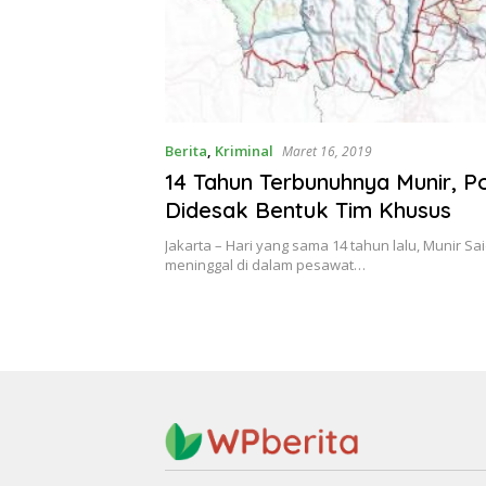
Berita
,
Kriminal
Maret 16, 2019
14 Tahun Terbunuhnya Munir, Po
Didesak Bentuk Tim Khusus
Jakarta – Hari yang sama 14 tahun lalu, Munir Sai
meninggal di dalam pesawat…