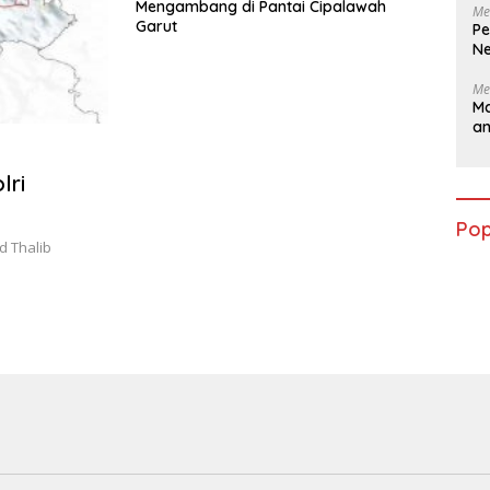
Mengambang di Pantai Cipalawah
Me
Garut
Pe
Ne
Me
Ma
a
lri
Pop
d Thalib