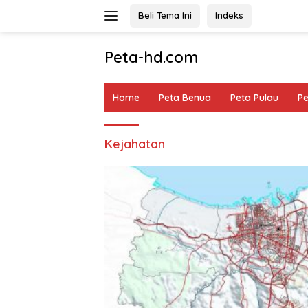
Langsung
Beli Tema Ini
Indeks
ke
konten
Peta-hd.com
Kumpulan
Gambar
Home
Peta Benua
Peta Pulau
P
Peta
HD
Kejahatan