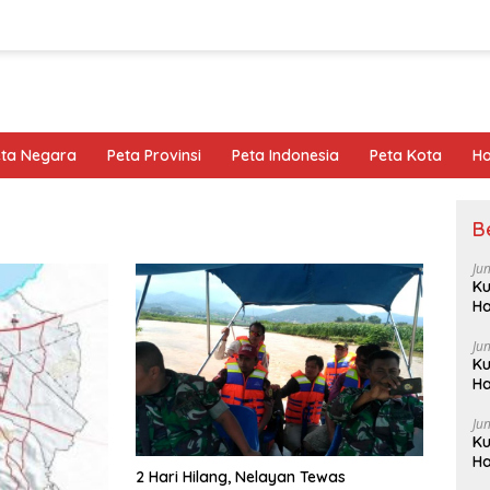
eta Negara
Peta Provinsi
Peta Indonesia
Peta Kota
Ho
B
Ju
Ku
Ha
Ju
Ku
Ha
Ju
Ku
Ha
2 Hari Hilang, Nelayan Tewas