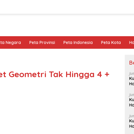
eta Negara
Peta Provinsi
Peta Indonesia
Peta Kota
Ho
B
t Geometri Tak Hingga 4 +
Ju
Ku
Ha
Ju
Ku
Ha
Ju
Ku
Ha