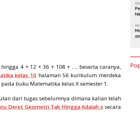
Me
Pe
Ne
Me
Ma
a
Pop
hingga 4 + 12 + 36 + 108 + …. beserta caranya,
tika kelas 10
halaman 56 kurikulum merdeka
 pada buku Matematika kelas X semester 1.
utan dari tugas sebelumnya dimana kalian telah
tu Deret Geometri Tak Hingga Adalah x
secara