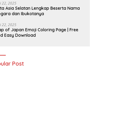
i 22, 2025
ta Asia Selatan Lengkap Beserta Nama
gara dan Ibukotanya
i 22, 2025
p of Japan Emoji Coloring Page | Free
nd Easy Download
ular Post