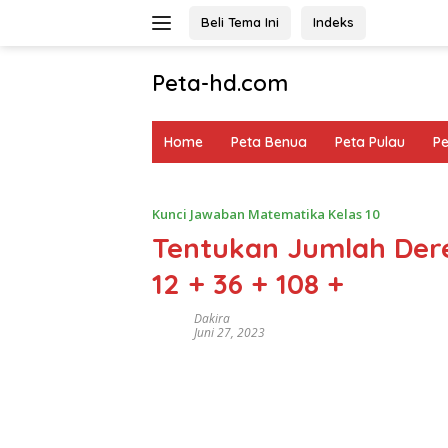
Langsung
Beli Tema Ini
Indeks
ke
konten
Peta-hd.com
Kumpulan
Gambar
Home
Peta Benua
Peta Pulau
P
Peta
HD
Kunci Jawaban Matematika Kelas 10
Tentukan Jumlah Dere
12 + 36 + 108 +
Dakira
Juni 27, 2023