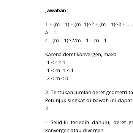
Jawaban :
1 + (m – 1) + (m -1)^2 + (m – 1)^3 + ….
a = 1
r = (m – 1)^2/m – 1 = m – 1
Karena deret konvergen, maka
-1 < r < 1
-1 < m–1 < 1
-2 < m < 0
3. Tentukan jumlah deret geometri ta
Petunjuk singkat di bawah ini dap
3.
– Selidiki terlebih dahulu, deret
konvergen atau divergen.