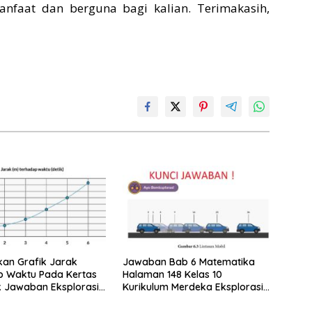
nfaat dan berguna bagi kalian. Terimakasih,
an Grafik Jarak
Jawaban Bab 6 Matematika
p Waktu Pada Kertas
Halaman 148 Kelas 10
 Jawaban Eksplorasi
Kurikulum Merdeka Eksplorasi
6.1 Menyelidiki Fungsi Kuadrat
Terbuka Ke Atas