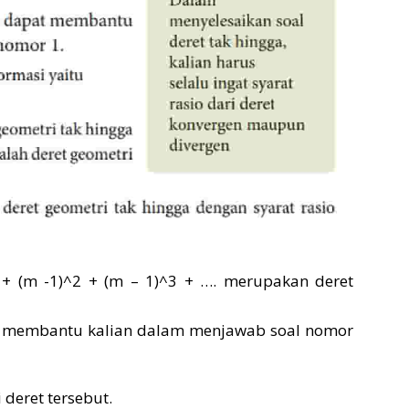
) + (m -1)^2 + (m – 1)^3 + …. merupakan deret
at membantu kalian dalam menjawab soal nomor
 deret tersebut.