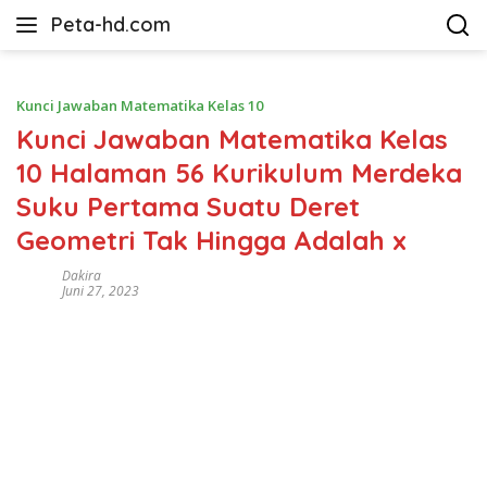
Langsung
Peta-hd.com
ke
Kumpulan
konten
Gambar
Peta
Kunci Jawaban Matematika Kelas 10
HD
Kunci Jawaban Matematika Kelas
10 Halaman 56 Kurikulum Merdeka
Suku Pertama Suatu Deret
Geometri Tak Hingga Adalah x
Dakira
Juni 27, 2023