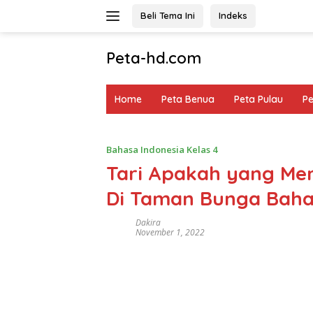
Langsung
Beli Tema Ini
Indeks
ke
konten
Peta-hd.com
Kumpulan
Gambar
Home
Peta Benua
Peta Pulau
P
Peta
HD
Bahasa Indonesia Kelas 4
Tari Apakah yang Me
Di Taman Bunga Bahas
Dakira
November 1, 2022