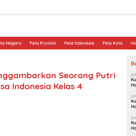
eta Negara
Peta Provinsi
Peta Indonesia
Peta Kota
Ho
B
nggambarkan Seorang Putri
Ju
Ku
a Indonesia Kelas 4
Ha
Ju
Ku
Ha
Ju
Ku
Ha