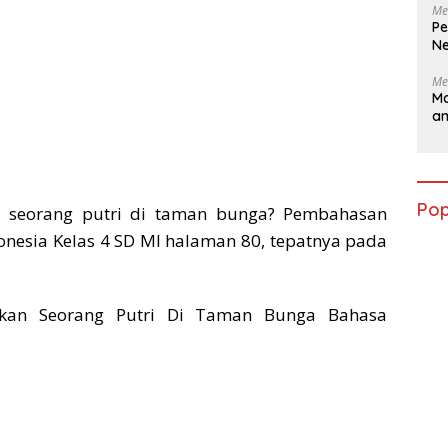
Me
Pe
Ne
Me
Ma
a
Pop
 seorang putri di taman bunga?
Pembahasan
onesia Kelas 4 SD MI halaman 80, tepatnya pada