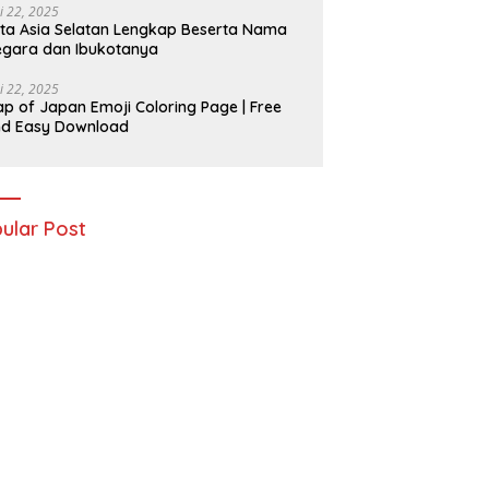
i 22, 2025
ta Asia Selatan Lengkap Beserta Nama
gara dan Ibukotanya
i 22, 2025
p of Japan Emoji Coloring Page | Free
nd Easy Download
ular Post