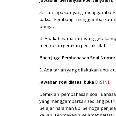
Jawablah pertanyaan-pertanyaan di ba
3. Tari apakah yang menggambark
baksa kembang menggambarkan se
bunga.
4. Apakah nama tari yang gerakanny
menirukan gerakan pencak silat.
Baca Juga Pembahasan Soal Nomor 
5. Ada tarian yang dilakukan untuk 
Jawaban soal diatas, buka
DISINI
.
Demikian pembahasan soal Bahasa 
yang menggambarkan seorang putri
Belajar halaman 80. Semoga penjel
kalian. Terimakasih, selamat belajar!