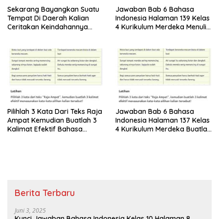
Sekarang Bayangkan Suatu
Jawaban Bab 6 Bahasa
Tempat Di Daerah Kalian
Indonesia Halaman 139 Kelas
Ceritakan Keindahannya
4 Kurikulum Merdeka Menulis
dalam Bentuk Puisi Bahasa
Puisi tentang Keindahan
Indonesia Kelas 4
Alam
Pilihlah 3 Kata Dari Teks Raja
Jawaban Bab 6 Bahasa
Ampat Kemudian Buatlah 3
Indonesia Halaman 137 Kelas
Kalimat Efektif Bahasa
4 Kurikulum Merdeka Buatlah
Indonesia Kelas 4 Halaman
3 Kalimat Efektif
137
Menggunakan Kata-kata
Pilihan Kalian
Berita Terbaru
Juni 3, 2025
Kunci Jawaban Bahasa Indonesia Kelas 10 Halaman 8