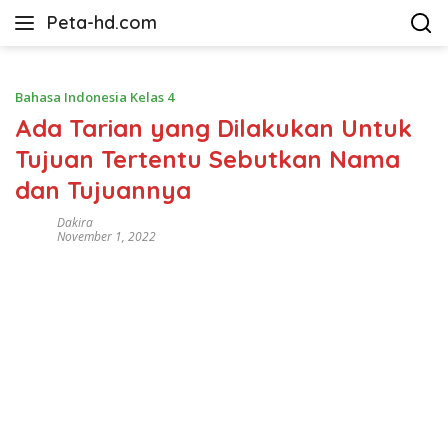
Langsung
Peta-hd.com
ke
Kumpulan
konten
Gambar
Peta
Bahasa Indonesia Kelas 4
HD
Ada Tarian yang Dilakukan Untuk
Tujuan Tertentu Sebutkan Nama
dan Tujuannya
Dakira
November 1, 2022