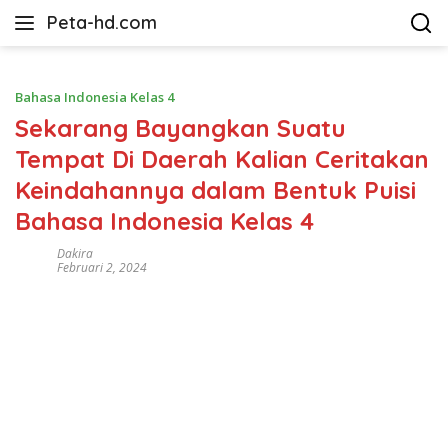
Langsung
Peta-hd.com
ke
Kumpulan
konten
Gambar
Peta
Bahasa Indonesia Kelas 4
HD
Sekarang Bayangkan Suatu
Tempat Di Daerah Kalian Ceritakan
Keindahannya dalam Bentuk Puisi
Bahasa Indonesia Kelas 4
Dakira
Februari 2, 2024