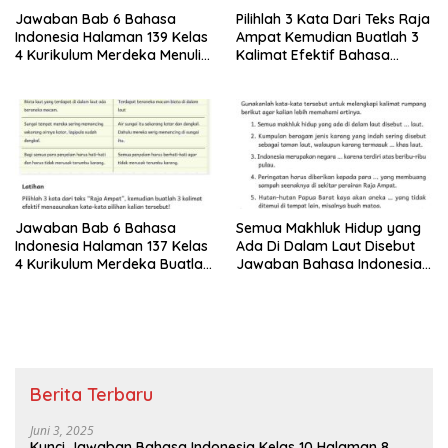
Jawaban Bab 6 Bahasa
Pilihlah 3 Kata Dari Teks Raja
Indonesia Halaman 139 Kelas
Ampat Kemudian Buatlah 3
4 Kurikulum Merdeka Menulis
Kalimat Efektif Bahasa
Puisi tentang Keindahan
Indonesia Kelas 4 Halaman
Alam
137
Jawaban Bab 6 Bahasa
Semua Makhluk Hidup yang
Indonesia Halaman 137 Kelas
Ada Di Dalam Laut Disebut
4 Kurikulum Merdeka Buatlah
Jawaban Bahasa Indonesia
3 Kalimat Efektif
Kelas 4 Halaman 136
Menggunakan Kata-kata
Pilihan Kalian
Berita Terbaru
Juni 3, 2025
Kunci Jawaban Bahasa Indonesia Kelas 10 Halaman 8