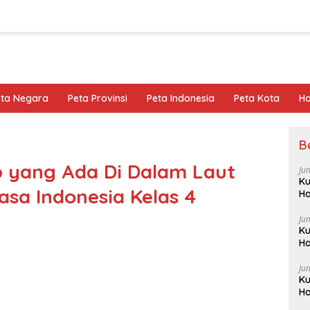
eta Negara
Peta Provinsi
Peta Indonesia
Peta Kota
Ho
B
 yang Ada Di Dalam Laut
Ju
Ku
sa Indonesia Kelas 4
Ha
Ju
Ku
Ha
Ju
Ku
Ha