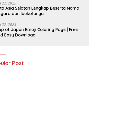
i 22, 2025
ta Asia Selatan Lengkap Beserta Nama
gara dan Ibukotanya
i 22, 2025
p of Japan Emoji Coloring Page | Free
nd Easy Download
ular Post