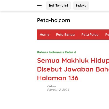
Langsung
Beli Tema Ini
Indeks
ke
konten
Peta-hd.com
Kumpulan
Gambar
Home
Peta Benua
Peta Pulau
P
Peta
HD
Bahasa Indonesia Kelas 4
Semua Makhluk Hidup
Disebut Jawaban Baha
Halaman 136
Dakira
Februari 2, 2024