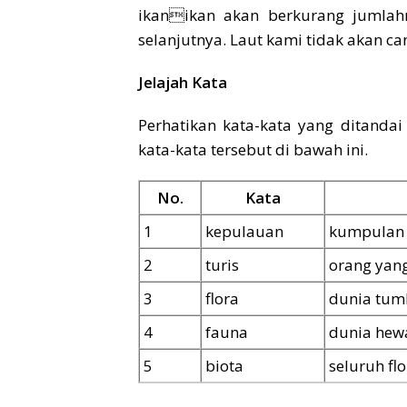
ikanikan akan berkurang jumlahn
selanjutnya. Laut kami tidak akan ca
Jelajah Kata
Perhatikan kata-kata yang ditandai 
kata-kata tersebut di bawah ini.
No.
Kata
1
kepulauan
kumpulan 
2
turis
orang yang
3
flora
dunia tu
4
fauna
dunia hew
5
biota
seluruh fl