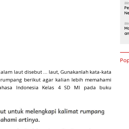
Me
Pe
Ne
Me
Ma
a
Pop
lam laut disebut … laut, Gunakanlah kata-kata
t rumpang berikut agar kalian lebih memahami
Bahasa Indonesia Kelas 4 SD MI pada buku