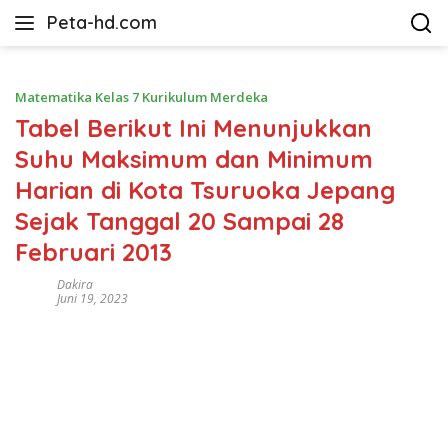
Langsung
Peta-hd.com
ke
Kumpulan
konten
Gambar
Peta
Matematika Kelas 7 Kurikulum Merdeka
HD
Tabel Berikut Ini Menunjukkan
Suhu Maksimum dan Minimum
Harian di Kota Tsuruoka Jepang
Sejak Tanggal 20 Sampai 28
Februari 2013
Dakira
Juni 19, 2023