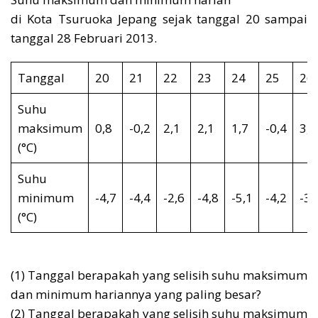
di Kota Tsuruoka Jepang sejak tanggal 20 sampai
tanggal 28 Februari 2013.
Tanggal
20
21
22
23
24
25
26
Suhu
maksimum
0,8
-0,2
2,1
2,1
1,7
-0,4
3,0
(°C)
Suhu
minimum
-4,7
-4,4
-2,6
-4,8
-5,1
-4,2
-3,
(°C)
(1) Tanggal berapakah yang selisih suhu maksimum
dan minimum hariannya yang paling besar?
(2) Tanggal berapakah yang selisih suhu maksimum