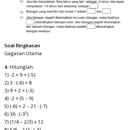
Soal Ringkasan
Gagasan Utama
4.
Hitunglah.
1) -2 × 9 × (-5)
2) 3 : (-6) × 8
3) 9 + 2 × (-3)
4) -2 × (5 – 9)
5) (-6) × 2 – 21 : (-7)
6) 36 : (-3²)
7) (1/4 – 2/3) x 12
8) 5/6 – 1/2 : (-3)