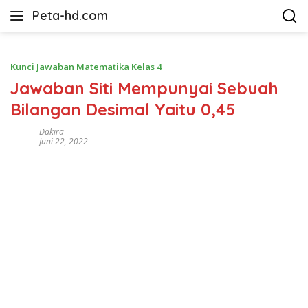
Langsung
Peta-hd.com
ke
Kumpulan
konten
Gambar
Peta
Kunci Jawaban Matematika Kelas 4
HD
Jawaban Siti Mempunyai Sebuah
Bilangan Desimal Yaitu 0,45
Dakira
Juni 22, 2022