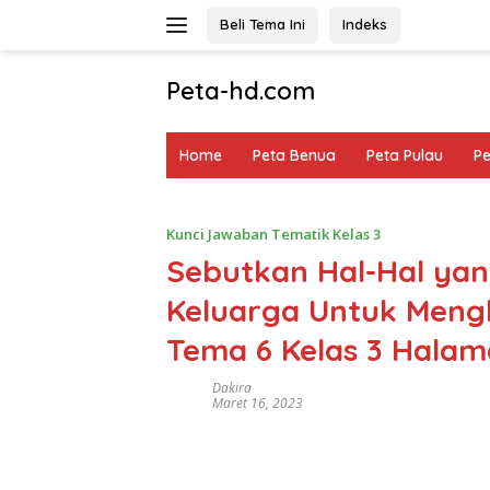
Langsung
Beli Tema Ini
Indeks
ke
konten
Peta-hd.com
Kumpulan
Gambar
Home
Peta Benua
Peta Pulau
P
Peta
HD
Kunci Jawaban Tematik Kelas 3
Sebutkan Hal-Hal yan
Keluarga Untuk Meng
Tema 6 Kelas 3 Halam
Dakira
Maret 16, 2023