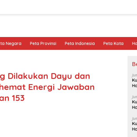
eta Negara
Peta Provinsi
Peta Indonesia
Peta Kota
Ho
B
g Dilakukan Dayu dan
Ju
Ku
hemat Energi Jawaban
Ha
an 153
Ju
Ku
Ha
Ju
Ku
Ha