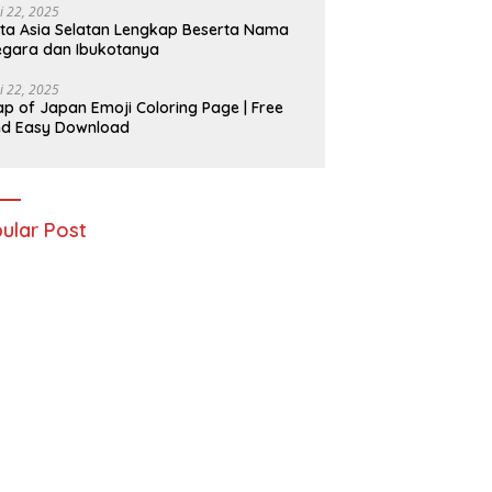
i 22, 2025
ta Asia Selatan Lengkap Beserta Nama
gara dan Ibukotanya
i 22, 2025
p of Japan Emoji Coloring Page | Free
nd Easy Download
ular Post