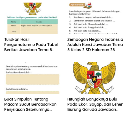
Tuliskan Hasil
Semboyan Negara Indonesia
Pengamatanmu Pada Tabel
Adalah Kunci Jawaban Tema
Berikut Jawaban Tema 8
8 Kelas 3 SD Halaman 38
Kelas 3 SD Halaman 45
Buat Simpulan Tentang
Hitunglah Banyaknya Bulu
Macam Sudut Berdasarkan
Pada Ekor, Sayap, dan Leher
Penjelasan Sebelumnya
Burung Garuda Jawaban
Sudut Siku-Siku Adalah Tema
Tema 8 Kelas 3 SD Halaman
8 Kelas 3 Halaman 35
28