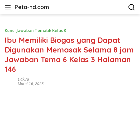
Langsung
Peta-hd.com
ke
Kumpulan
konten
Gambar
Peta
Kunci Jawaban Tematik Kelas 3
HD
Ibu Memiliki Biogas yang Dapat
Digunakan Memasak Selama 8 jam
Jawaban Tema 6 Kelas 3 Halaman
146
Dakira
Maret 16, 2023