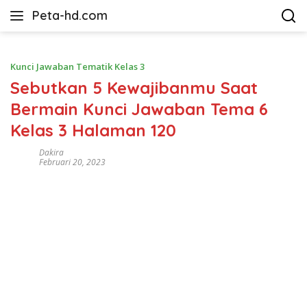
Langsung
Peta-hd.com
ke
Kumpulan
konten
Gambar
Peta
Kunci Jawaban Tematik Kelas 3
HD
Sebutkan 5 Kewajibanmu Saat
Bermain Kunci Jawaban Tema 6
Kelas 3 Halaman 120
Dakira
Februari 20, 2023