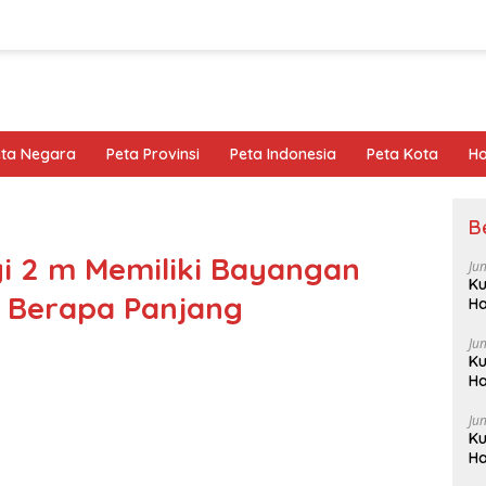
eta Negara
Peta Provinsi
Peta Indonesia
Peta Kota
Ho
B
i 2 m Memiliki Bayangan
Ju
Ku
 Berapa Panjang
Ha
Ju
Ku
Ha
Ju
Ku
Ha