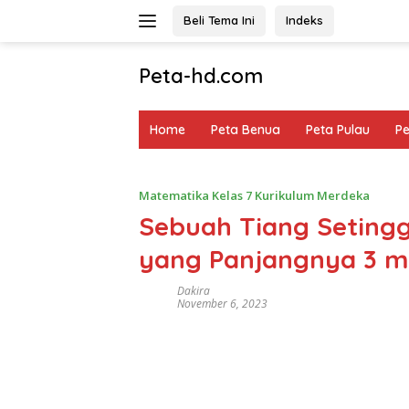
Langsung
Beli Tema Ini
Indeks
ke
konten
Peta-hd.com
Kumpulan
Gambar
Home
Peta Benua
Peta Pulau
P
Peta
HD
Matematika Kelas 7 Kurikulum Merdeka
Sebuah Tiang Setingg
yang Panjangnya 3 m
Dakira
November 6, 2023