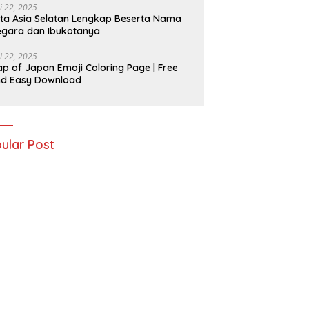
i 22, 2025
ta Asia Selatan Lengkap Beserta Nama
gara dan Ibukotanya
i 22, 2025
p of Japan Emoji Coloring Page | Free
nd Easy Download
ular Post