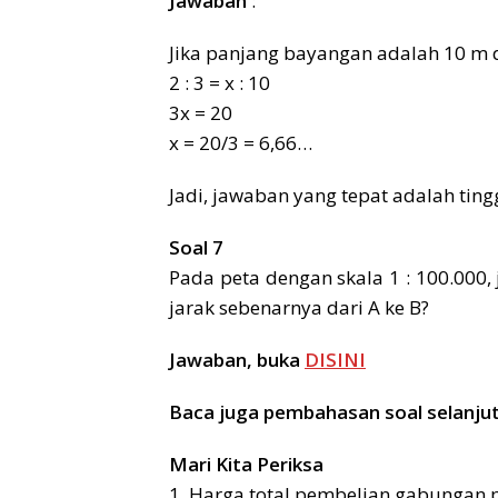
Jawaban
:
Jika panjang bayangan adalah 10 m d
2 : 3 = x : 10
3x = 20
x = 20/3 = 6,66…
Jadi, jawaban yang tepat adalah ting
Soal 7
Pada peta dengan skala 1 : 100.000, 
jarak sebenarnya dari A ke B?
Jawaban, buka
DISINI
Baca juga pembahasan soal selanju
Mari Kita Periksa
1. Harga total pembelian gabungan p