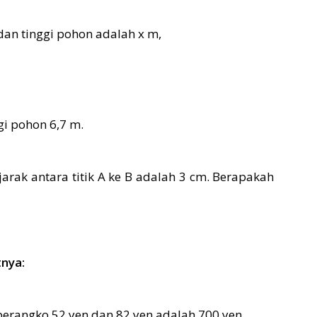
an tinggi pohon adalah x m,
gi pohon 6,7 m.
jarak antara titik A ke B adalah 3 cm. Berapakah
tnya:
erangko 52 yen dan 82 yen adalah 700 yen.