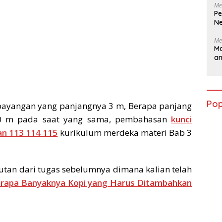
Me
Pe
Ne
Me
Ma
a
Pop
 bayangan yang panjangnya 3 m, Berapa panjang
10 m pada saat yang sama, pembahasan
kunci
n 113 114 115
kurikulum merdeka materi Bab 3
utan dari tugas sebelumnya dimana kalian telah
rapa Banyaknya Kopi yang Harus Ditambahkan