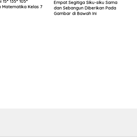
ni 15° 135° 105°
Empat Segitiga Siku-siku Sama
 Matematika Kelas 7
dan Sebangun Diberikan Pada
Gambar di Bawah Ini