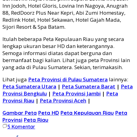
Inn Jodoh, Hotel Gloris, Lovina Inn Nagoya, Anugrah
88, RedDoorz Plus Near Kepri, Abi Zumi Homestay,
Redlink Hotel, Hotel Sekawan, Hotel Gajah Mada,
Sijori Resort & Spa Batam.
Itulah beberapa Peta Kepulauan Riau yang secara
lengkap ukuran besar HD dan keterangannya.
Semoga informasi diatas dapat berguna dan
bermanfaat bagi kalian. Lihat juga peta Provinsi lain
yang ada di Pulau Sumatera. Sekian, terimakasih.
Lihat juga
Peta Provinsi di Pulau Sumatera
lainnya:
Peta Sumatera Utara
|
Peta Sumatera Barat
|
Peta
Provinsi Bengkulu
|
Peta Provinsi Jambi
|
Peta
Provinsi Riau
|
Peta Provinsi Aceh
|
Gambar Peta
Peta HD
Peta Kepulauan Riau
Peta
Provinsi
Peta Riau
5
Komentar