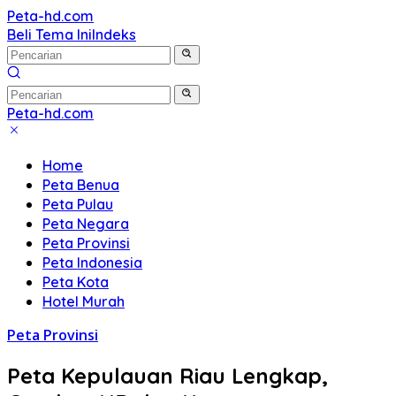
Langsung
Peta-hd.com
Kumpulan
ke
Beli Tema Ini
Indeks
Gambar
konten
Peta
HD
Peta-hd.com
Kumpulan
Gambar
Home
Peta
Peta Benua
HD
Peta Pulau
Peta Negara
Peta Provinsi
Peta Indonesia
Peta Kota
Hotel Murah
Peta Provinsi
Peta Kepulauan Riau Lengkap,