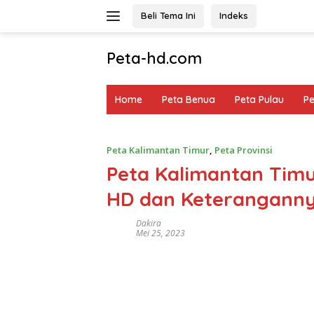
Langsung
Beli Tema Ini
Indeks
ke
konten
Peta-hd.com
Kumpulan
Gambar
Home
Peta Benua
Peta Pulau
P
Peta
HD
Peta Kalimantan Timur
,
Peta Provinsi
Peta Kalimantan Tim
HD dan Keterangann
Dakira
Mei 25, 2023