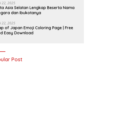
i 22, 2025
ta Asia Selatan Lengkap Beserta Nama
gara dan Ibukotanya
i 22, 2025
p of Japan Emoji Coloring Page | Free
nd Easy Download
ular Post