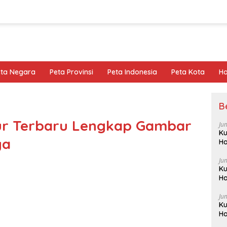
eta Negara
Peta Provinsi
Peta Indonesia
Peta Kota
Ho
B
ur Terbaru Lengkap Gambar
Ju
Ku
ya
Ha
Ju
Ku
Ha
Ju
Ku
Ha