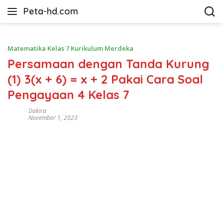
Langsung
Peta-hd.com
ke
Kumpulan
konten
Gambar
Peta
Matematika Kelas 7 Kurikulum Merdeka
HD
Persamaan dengan Tanda Kurung
(1) 3(x + 6) = x + 2 Pakai Cara Soal
Pengayaan 4 Kelas 7
Dakira
November 1, 2023