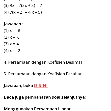
(3) 9x – 2(3x + 5) = 2
(4) 7(x – 2) = 4(x – 5)
Jawaban
:
(1) x = -8
(2) x = ½
(3) x = 4
(4) x = -2
4. Persamaan dengan Koefisien Desimal
5. Persamaan dengan Koefisien Pecahan
Jawaban, buka
DISINI
Baca juga pembahasan soal selanjutnya:
Menggunakan Persamaan Linear