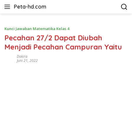
Langsung
Peta-hd.com
ke
Kumpulan
konten
Gambar
Peta
Kunci Jawaban Matematika Kelas 4
HD
Pecahan 27/2 Dapat Diubah
Menjadi Pecahan Campuran Yaitu
Dakira
Juni 21, 2022