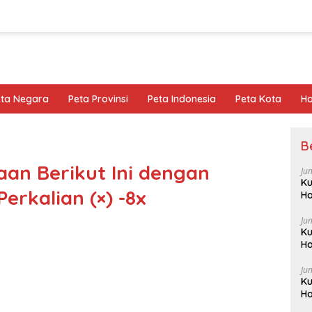
eta Negara
Peta Provinsi
Peta Indonesia
Peta Kota
Ho
B
an Berikut Ini dengan
Ju
Ku
rkalian (×) -8x
Ha
Ju
Ku
Ha
Ju
Ku
Ha