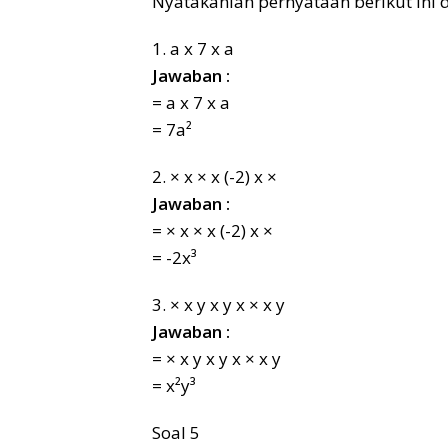
Nyatakanlah pernyataan berikut in
1. a x 7 x a
Jawaban :
= a x 7 x a
= 7a²
2. × x × x (-2) x ×
Jawaban :
= × x × x (-2) x ×
= -2x³
3. × x y x y x × x y
Jawaban :
= × x y x y x × x y
= x²y³
Soal 5