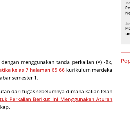
Me
Pe
Ne
Me
Ma
a
Pop
i dengan menggunakan tanda perkalian (×) -8x,
tika kelas 7 halaman 65 66
kurikulum merdeka
abar semester 1.
utan dari tugas sebelumnya dimana kalian telah
uk Perkalian Berikut Ini Menggunakan Aturan
kap.