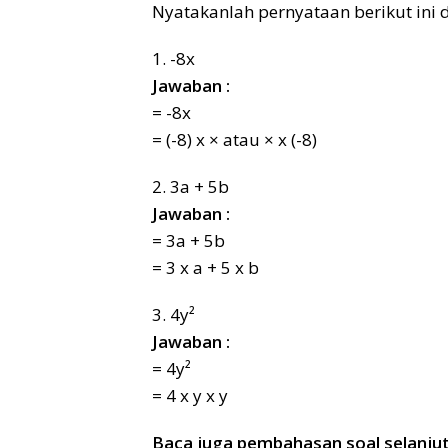
Nyatakanlah pernyataan berikut ini
1. -8x
Jawaban :
= -8x
= (-8) x × atau × x (-8)
2. 3a + 5b
Jawaban :
= 3a + 5b
= 3 x a + 5 x b
3. 4y²
Jawaban :
= 4y²
= 4 x y x y
Baca juga pembahasan soal selanju