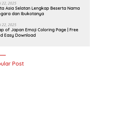
i 22, 2025
ta Asia Selatan Lengkap Beserta Nama
gara dan Ibukotanya
i 22, 2025
p of Japan Emoji Coloring Page | Free
nd Easy Download
ular Post