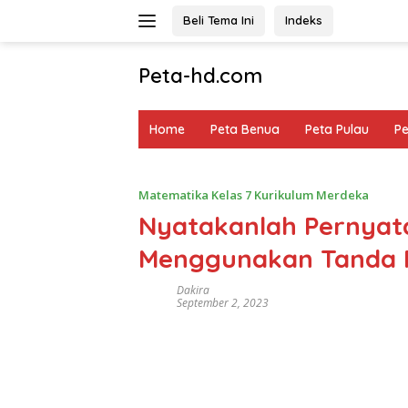
Langsung
Beli Tema Ini
Indeks
ke
konten
Peta-hd.com
Kumpulan
Gambar
Home
Peta Benua
Peta Pulau
P
Peta
HD
Matematika Kelas 7 Kurikulum Merdeka
Nyatakanlah Pernyata
Menggunakan Tanda Pe
Dakira
September 2, 2023