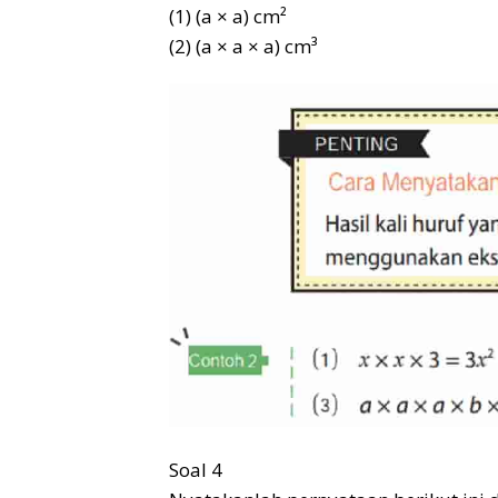
(1) (a × a) cm²
(2) (a × a × a) cm³
Soal 4