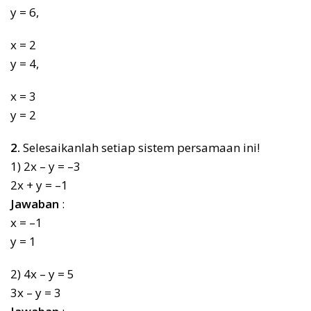
y = 6,
x = 2
y = 4,
x = 3
y = 2
2.
Selesaikanlah setiap sistem persamaan ini!
1) 2x – y = –3
2x + y = –1
Jawaban
:
x = –1
y = 1
2) 4x – y = 5
3x – y = 3