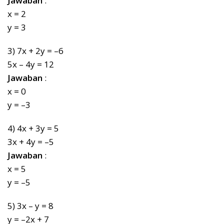
Jawaban
:
x = 2
y = 3
3) 7x + 2y = –6
5x – 4y = 12
Jawaban
:
x = 0
y = –3
4) 4x + 3y = 5
3x + 4y = –5
Jawaban
:
x = 5
y = –5
5) 3x – y = 8
y = –2x + 7