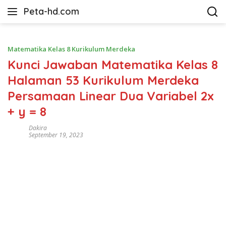
Langsung
Peta-hd.com
ke
Kumpulan
konten
Gambar
Peta
Matematika Kelas 8 Kurikulum Merdeka
HD
Kunci Jawaban Matematika Kelas 8
Halaman 53 Kurikulum Merdeka
Persamaan Linear Dua Variabel 2x
+ y = 8
Dakira
September 19, 2023