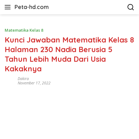
Langsung
Peta-hd.com
ke
Kumpulan
konten
Gambar
Peta
Matematika Kelas 8
HD
Kunci Jawaban Matematika Kelas 8
Halaman 230 Nadia Berusia 5
Tahun Lebih Muda Dari Usia
Kakaknya
Dakira
November 17, 2022