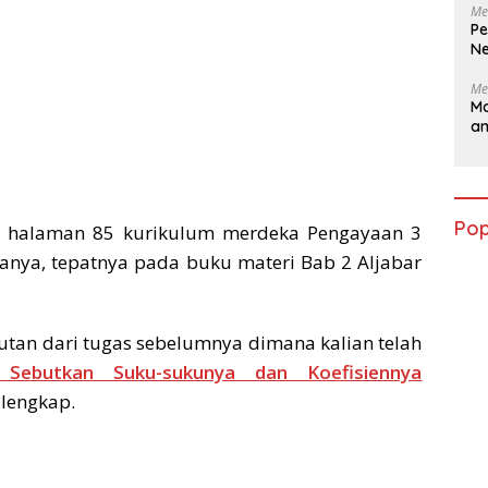
Me
Pe
Ne
Me
Ma
a
Pop
halaman 85 kurikulum merdeka Pengayaan 3
ranya, tepatnya pada buku materi Bab 2 Aljabar
utan dari tugas sebelumnya dimana kalian telah
Sebutkan Suku-sukunya dan Koefisiennya
 lengkap.