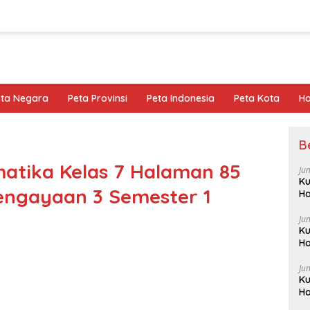
eta Negara
Peta Provinsi
Peta Indonesia
Peta Kota
Ho
B
atika Kelas 7 Halaman 85
Ju
Ku
engayaan 3 Semester 1
Ha
Ju
Ku
Ha
Ju
Ku
Ha