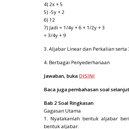
4) 2x + 5
5) -5y + 2
6) 12
7) Jadi = 1/4y + 6 + 1/2y + 3
= 3/4y + 9
3. Aljabar Linear dan Perkalian ser
4. Berbagai Penyederhanaan
Jawaban, buka
DISINI
Baca juga pembahasan soal selanju
Bab 2 Soal Ringkasan
Gagasan Utama
1. Nyatakanlah bentuk aljabar be
bentuk aljabar.