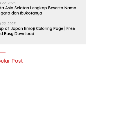
i 22, 2025
ta Asia Selatan Lengkap Beserta Nama
gara dan Ibukotanya
i 22, 2025
p of Japan Emoji Coloring Page | Free
nd Easy Download
ular Post