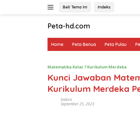
Langsung
Beli Tema Ini
Indeks
ke
konten
Peta-hd.com
Kumpulan
Gambar
Home
Peta Benua
Peta Pulau
P
Peta
HD
Matematika Kelas 7 Kurikulum Merdeka
Kunci Jawaban Matem
Kurikulum Merdeka P
Dakira
September 25, 2023