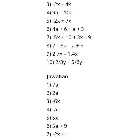
3) -2x – 4x
4) 9a – 10a
5) -2x + 7x
6) 4a + 6 + a + 3
7) -5x + 10 + 3x – 9
8) 7 – 8a – a + 6
9) 2,7x – 1,4x
10) 2/3y + 5/6y
Jawaban
:
1) 7a
2) 2a
3) -6x
4) -a
5) 5x
6) 5a + 9
7) -2x + 1