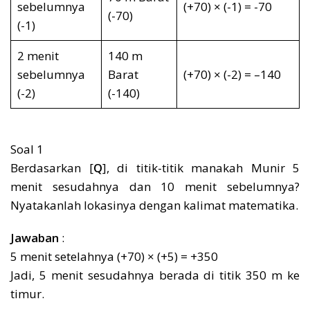
sebelumnya
(+70) × (-1) = -70
(-70)
(-1)
2 menit
140 m
sebelumnya
Barat
(+70) × (-2) = –140
(-2)
(-140)
Soal 1
Berdasarkan [
Q
], di titik-titik manakah Munir 5
menit sesudahnya dan 10 menit sebelumnya?
Nyatakanlah lokasinya dengan kalimat matematika.
Jawaban
:
5 menit setelahnya (+70) × (+5) = +350
Jadi, 5 menit sesudahnya berada di titik 350 m ke
timur.