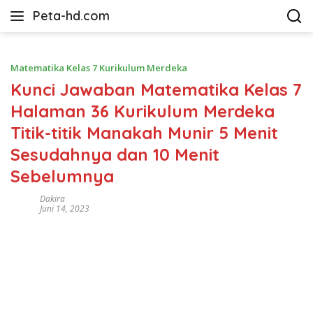
Langsung
Peta-hd.com
ke
Kumpulan
konten
Gambar
Peta
Matematika Kelas 7 Kurikulum Merdeka
HD
Kunci Jawaban Matematika Kelas 7
Halaman 36 Kurikulum Merdeka
Titik-titik Manakah Munir 5 Menit
Sesudahnya dan 10 Menit
Sebelumnya
Dakira
Juni 14, 2023