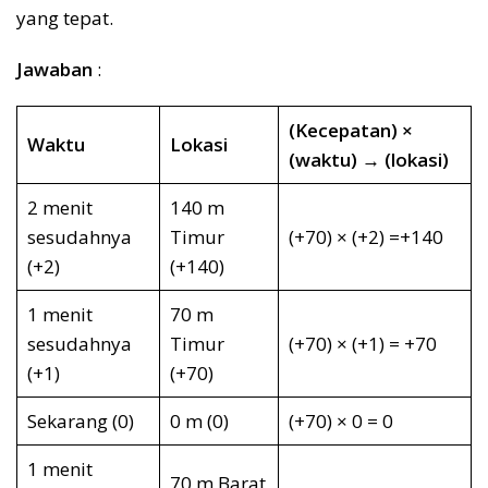
yang tepat.
Jawaban
:
(Kecepatan) ×
Waktu
Lokasi
(waktu) → (lokasi)
2 menit
140 m
sesudahnya
Timur
(+70) × (+2) =+140
(+2)
(+140)
1 menit
70 m
sesudahnya
Timur
(+70) × (+1) = +70
(+1)
(+70)
Sekarang (0)
0 m (0)
(+70) × 0 = 0
1 menit
70 m Barat