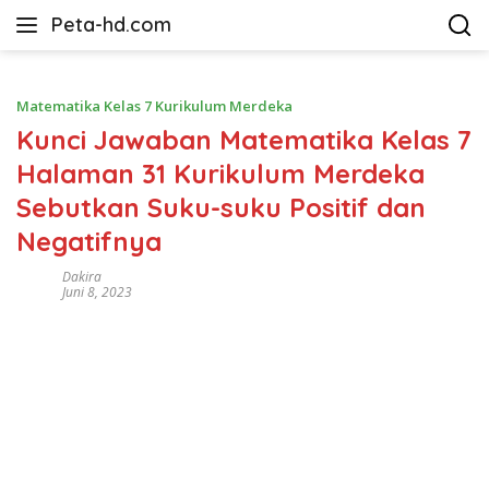
Langsung
Peta-hd.com
ke
Kumpulan
konten
Gambar
Peta
Matematika Kelas 7 Kurikulum Merdeka
HD
Kunci Jawaban Matematika Kelas 7
Halaman 31 Kurikulum Merdeka
Sebutkan Suku-suku Positif dan
Negatifnya
Dakira
Juni 8, 2023