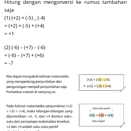
Hitung dengan mengonversi ke rumus tambahan
saja
(1) (+2) + (-5) _ (-4)
= (+2) + (-5) + (+4)
= +1
(2) (-6) – (+7) – (-6)
= (-6) – (+7) + (+6)
= -7