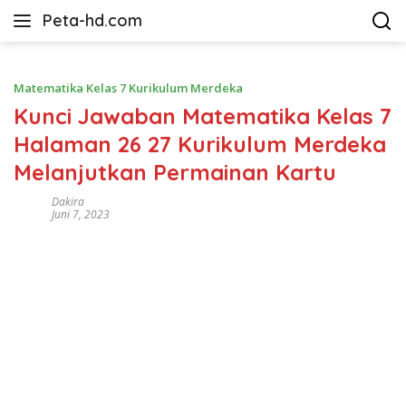
Langsung
Peta-hd.com
ke
Kumpulan
konten
Gambar
Peta
Matematika Kelas 7 Kurikulum Merdeka
HD
Kunci Jawaban Matematika Kelas 7
Halaman 26 27 Kurikulum Merdeka
Melanjutkan Permainan Kartu
Dakira
Juni 7, 2023