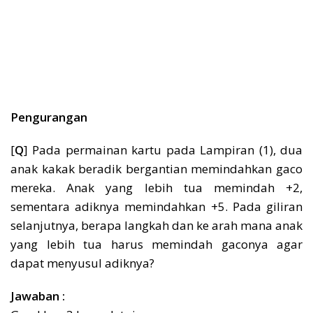
Pengurangan
[
Q
] Pada permainan kartu pada Lampiran (1), dua
anak kakak beradik bergantian memindahkan gaco
mereka. Anak yang lebih tua memindah +2,
sementara adiknya memindahkan +5. Pada giliran
selanjutnya, berapa langkah dan ke arah mana anak
yang lebih tua harus memindah gaconya agar
dapat menyusul adiknya?
Jawaban :