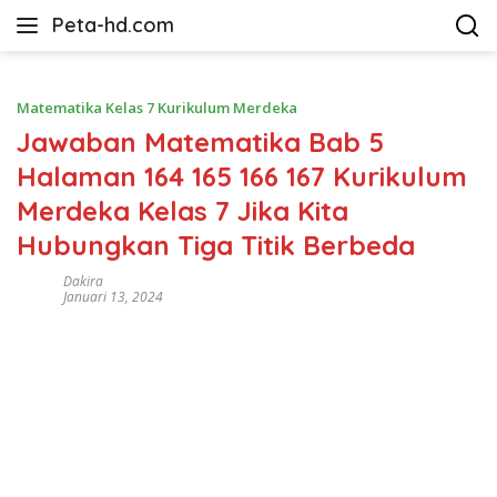
Langsung
Peta-hd.com
ke
Kumpulan
konten
Gambar
Peta
Matematika Kelas 7 Kurikulum Merdeka
HD
Jawaban Matematika Bab 5
Halaman 164 165 166 167 Kurikulum
Merdeka Kelas 7 Jika Kita
Hubungkan Tiga Titik Berbeda
Dakira
Januari 13, 2024