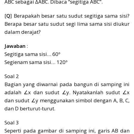
ABC sebagai ∆ABC. Dibaca “segitiga ABC”.
[
Q
] Berapakah besar satu sudut segitiga sama sisi?
Berapa besar satu sudut segi lima sama sisi diukur
dalam derajat?
Jawaban
:
Segitiga sama sisi… 60º
Segienam sama sisi… 120º
Soal 2
Bagian yang diwarnai pada bangun di samping ini
adalah ∠x dan sudut ∠y. Nyatakanlah sudut ∠x
dan sudut ∠y menggunakan simbol dengan A, B, C,
dan D berturut-turut.
Soal 3
Seperti pada gambar di samping ini, garis AB dan