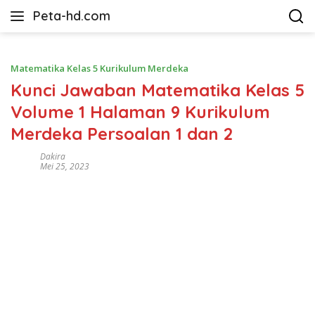
Langsung
Peta-hd.com
ke
Kumpulan
konten
Gambar
Peta
Matematika Kelas 5 Kurikulum Merdeka
HD
Kunci Jawaban Matematika Kelas 5
Volume 1 Halaman 9 Kurikulum
Merdeka Persoalan 1 dan 2
Dakira
Mei 25, 2023