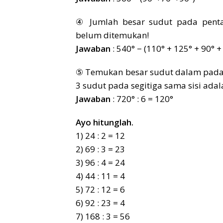
④ Jumlah besar sudut pada penta
belum ditemukan!
Jawaban
: 540° − (110° + 125° + 90° +
⑤ Temukan besar sudut dalam pada
3 sudut pada segitiga sama sisi ada
Jawaban
: 720° : 6 = 120°
Ayo hitunglah.
1) 24 : 2 = 12
2) 69 : 3 = 23
3) 96 : 4 = 24
4) 44 : 11 = 4
5) 72 : 12 = 6
6) 92 : 23 = 4
7) 168 : 3 = 56