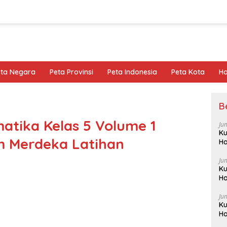
eta Negara
Peta Provinsi
Peta Indonesia
Peta Kota
Ho
B
tika Kelas 5 Volume 1
Ju
Ku
m Merdeka Latihan
Ha
Ju
Ku
Ha
Ju
Ku
Ha