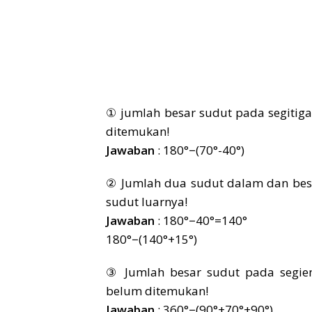
① jumlah besar sudut pada segitig
ditemukan!
Jawaban
: 180°−(70°-40°)
② Jumlah dua sudut dalam dan besa
sudut luarnya!
Jawaban
: 180°−40°=140°
180°−(140°+15°)
③ Jumlah besar sudut pada segie
belum ditemukan!
Jawaban
: 360°−(90°+70°+90°)