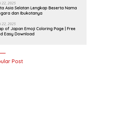
i 22, 2025
ta Asia Selatan Lengkap Beserta Nama
gara dan Ibukotanya
i 22, 2025
p of Japan Emoji Coloring Page | Free
nd Easy Download
ular Post