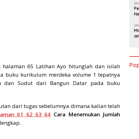
Me
Pe
Ne
Me
Ma
a
Pop
5
halaman 65 Latihan Ayo hitunglah dan isilah
ada buku kurikulum merdeka volume 1 tepatnya
n dan Sudut dari Bangun Datar pada buku
utan dari tugas sebelumnya dimana kalian telah
laman 61 62 63 64
Cara Menemukan Jumlah
lengkap.