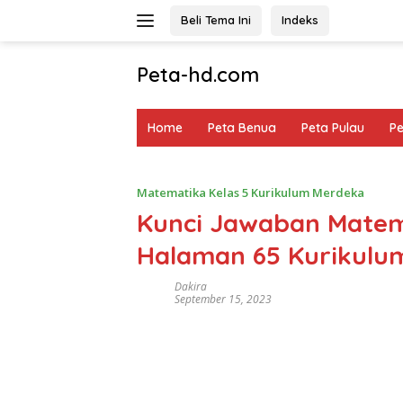
Langsung
Beli Tema Ini
Indeks
ke
konten
Peta-hd.com
Kumpulan
Gambar
Home
Peta Benua
Peta Pulau
P
Peta
HD
Matematika Kelas 5 Kurikulum Merdeka
Kunci Jawaban Matema
Halaman 65 Kurikulu
Dakira
September 15, 2023