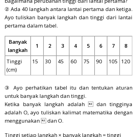
bagaimana perubahan tinggi dari lantai pertama?
② Ada 40 langkah antara lantai pertama dan ketiga.
Ayo tuliskan banyak langkah dan tinggi dari lantai
pertama dalam tabel.
Banyak
1
2
3
4
5
6
7
8
langkah
Tinggi
15
30
45
60
75
90
105
120
(cm)
③ Ayo perhatikan tabel itu dan tentukan aturan
untuk banyak langkah dan tinggi.
Ketika banyak langkah adalah  dan tingginya
adalah Ο, ayo tuliskan kalimat matematika dengan
menggunakan  dan Ο.
Tinggi setiap langkah × banyak langkah = tinggi