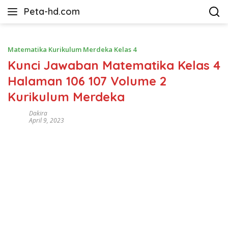
Langsung
Peta-hd.com
ke
Kumpulan
konten
Gambar
Peta
Matematika Kurikulum Merdeka Kelas 4
HD
Kunci Jawaban Matematika Kelas 4
Halaman 106 107 Volume 2
Kurikulum Merdeka
Dakira
April 9, 2023