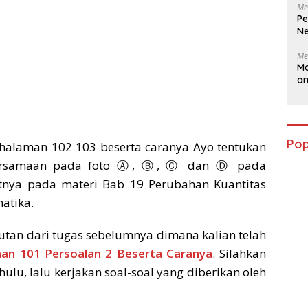
Me
Pe
Ne
Me
Ma
a
Pop
halaman 102 103 beserta caranya Ayo tentukan
 bersamaan pada foto Ⓐ, Ⓑ, Ⓒ dan Ⓓ pada
tnya pada materi Bab 19 Perubahan Kuantitas
atika.
utan dari tugas sebelumnya dimana kalian telah
an 101 Persoalan 2 Beserta Caranya
. Silahkan
hulu, lalu kerjakan soal-soal yang diberikan oleh