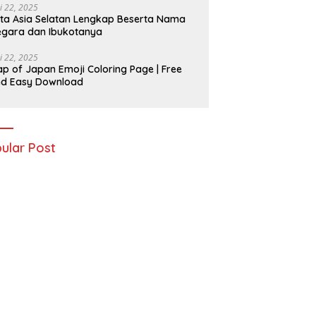
i 22, 2025
ta Asia Selatan Lengkap Beserta Nama
gara dan Ibukotanya
i 22, 2025
p of Japan Emoji Coloring Page | Free
nd Easy Download
ular Post