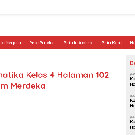
eta Negara
Peta Provinsi
Peta Indonesia
Peta Kota
Ho
B
atika Kelas 4 Halaman 102
Ju
Ku
lum Merdeka
Ha
Ju
Ku
Ha
Ju
Ku
Ha