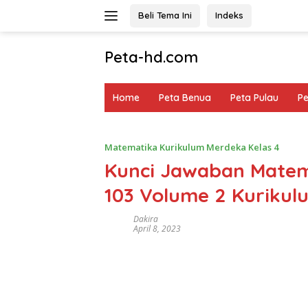
Langsung
Beli Tema Ini
Indeks
ke
konten
Peta-hd.com
Kumpulan
Gambar
Home
Peta Benua
Peta Pulau
P
Peta
HD
Matematika Kurikulum Merdeka Kelas 4
Kunci Jawaban Matem
103 Volume 2 Kuriku
Dakira
April 8, 2023