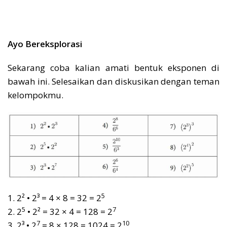
Ayo Bereksplorasi
Sekarang coba kalian amati bentuk eksponen di
bawah ini. Selesaikan dan diskusikan dengan teman
kelompokmu.
5
1. 2² • 2³ = 4 × 8 = 32 = 2
5
7
2. 2
• 2² = 32 × 4 = 128 = 2
7
10
3. 2³ • 2
= 8 × 128 = 1024 = 2