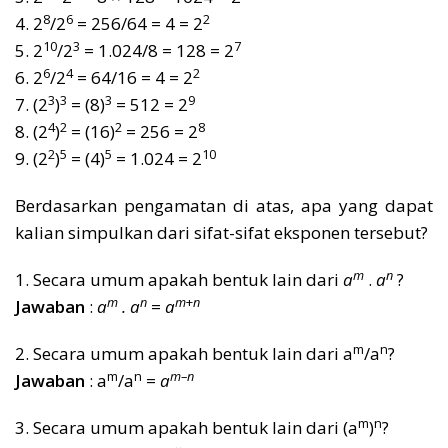
8
6
2
4. 2
/2
= 256/64 = 4 = 2
10
3
7
5. 2
/2
= 1.024/8 = 128 = 2
6
4
2
6. 2
/2
= 64/16 = 4 = 2
3
3
3
9
7. (2
)
= (8)
= 512 = 2
4
2
2
8
8. (2
)
= (16)
= 256 = 2
2
5
5
10
9. (2
)
= (4)
= 1.024 = 2
Berdasarkan pengamatan di atas, apa yang dapat
kalian simpulkan dari sifat-sifat eksponen tersebut?
m
n
1. Secara umum apakah bentuk lain dari
a
.
a
?
m
n
m
+
n
Jawaban
:
a
. a
=
a
m
n
2. Secara umum apakah bentuk lain dari a
/a
?
m
n
m
–
n
Jawaban
: a
/a
=
a
m
n
3. Secara umum apakah bentuk lain dari (a
)
?