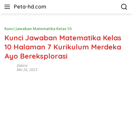
Langsung
Peta-hd.com
ke
Kumpulan
konten
Gambar
Peta
Kunci Jawaban Matematika Kelas 10
HD
Kunci Jawaban Matematika Kelas
10 Halaman 7 Kurikulum Merdeka
Ayo Bereksplorasi
Dakira
Mei 26, 2023