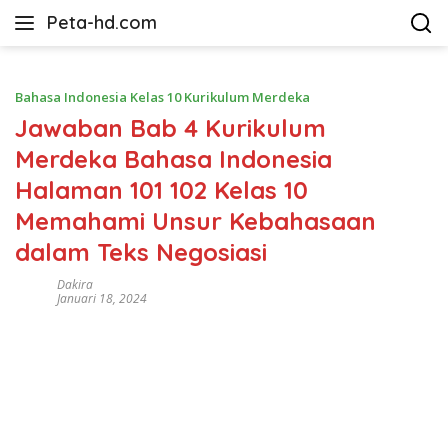
Langsung
Peta-hd.com
ke
Kumpulan
konten
Gambar
Peta
Bahasa Indonesia Kelas 10 Kurikulum Merdeka
HD
Jawaban Bab 4 Kurikulum
Merdeka Bahasa Indonesia
Halaman 101 102 Kelas 10
Memahami Unsur Kebahasaan
dalam Teks Negosiasi
Dakira
Januari 18, 2024