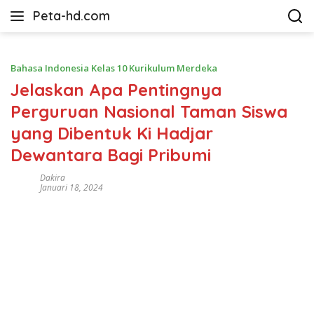
Langsung
Peta-hd.com
ke
Kumpulan
konten
Gambar
Peta
Bahasa Indonesia Kelas 10 Kurikulum Merdeka
HD
Jelaskan Apa Pentingnya
Perguruan Nasional Taman Siswa
yang Dibentuk Ki Hadjar
Dewantara Bagi Pribumi
Dakira
Januari 18, 2024