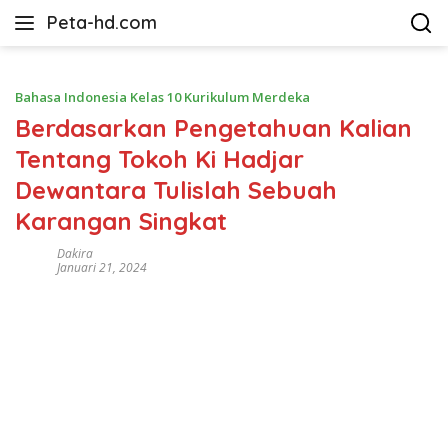
Langsung
Peta-hd.com
ke
Kumpulan
konten
Gambar
Peta
Bahasa Indonesia Kelas 10 Kurikulum Merdeka
HD
Berdasarkan Pengetahuan Kalian
Tentang Tokoh Ki Hadjar
Dewantara Tulislah Sebuah
Karangan Singkat
Dakira
Januari 21, 2024