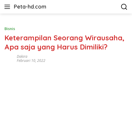
Langsung
Peta-hd.com
ke
Kumpulan
konten
Gambar
Peta
Bisnis
HD
Keterampilan Seorang Wirausaha,
Apa saja yang Harus Dimiliki?
Dakira
Februari 10, 2022