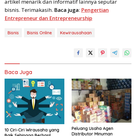
artikel menarik dan informatif lainnya seputar
bisnis. Terimakasih.
Baca juga
:
Pengertian
Entrepreneur dan Entrepreneurship
Bisnis
Bisnis Online
Kewirausahaan
Baca Juga
Peluang Usaha Agen
10 Ciri-Ciri Wirausaha yang
Distributor Minuman
Baik Sehingga Berhasil