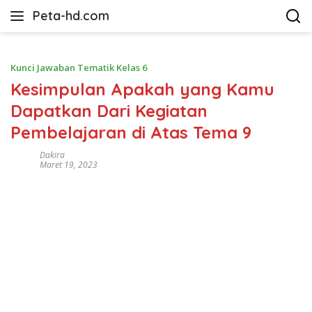
Langsung
Peta-hd.com
ke
Kumpulan
konten
Gambar
Peta
Kunci Jawaban Tematik Kelas 6
HD
Kesimpulan Apakah yang Kamu
Dapatkan Dari Kegiatan
Pembelajaran di Atas Tema 9
Dakira
Maret 19, 2023